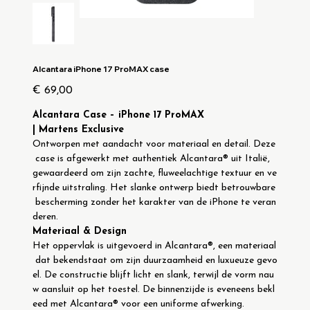
Alcantara iPhone 17 ProMAX case
Prijs
€ 69,00
Alcantara Case – iPhone 17 ProMAX 
| Martens Exclusive
Ontworpen met aandacht voor materiaal en detail. Deze
 case is afgewerkt met authentiek Alcantara® uit Italië, 
gewaardeerd om zijn zachte, fluweelachtige textuur en ve
rfijnde uitstraling. Het slanke ontwerp biedt betrouwbare
 bescherming zonder het karakter van de iPhone te veran
deren.
Materiaal & Design
Het oppervlak is uitgevoerd in Alcantara®, een materiaal
 dat bekendstaat om zijn duurzaamheid en luxueuze gevo
el. De constructie blijft licht en slank, terwijl de vorm nau
w aansluit op het toestel. De binnenzijde is eveneens bekl
eed met Alcantara® voor een uniforme afwerking.