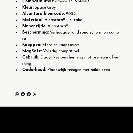
Compatibiliteit:
 iPhone 17 ProMAX
Kleur:
 Space Grey
Alcantara kleurcode:
 9052
Materiaal:
 Alcantara® uit Italië
Binnenzijde:
 Alcantara®
Bescherming:
 Verhoogde rand rond scherm en came
ra
Knoppen:
 Metalen knopcovers
MagSafe:
 Volledig compatibel
Gebruik:
 Dagelijkse bescherming met premium afwe
rking
Onderhoud:
 Plaatselijk reinigen met milde zeep
Locatie
Assesteenweg 122/3