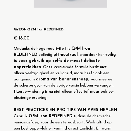
GYEON Q2M Iron REDEFINED
Prijs
€ 18,00
Ondanks de hoge reactiviteit is 
Q²M Iron 
REDEFINED
 volledig 
pH-neutraal
, waardoor het 
veilig 
is voor gebruik op zelfs de meest delicate 
oppervlakken
. Onze vernieuwde formule biedt niet 
alleen veelzijdigheid en veiligheid, maar heeft ook een 
aangenaam 
aroma van bananensnoep
, waarmee we 
de scherpe geur van de vorige versie hebben vervangen. 
IJzerverwijdering is nu niet alleen effectief maar ook een 
plezierige ervaring.
BEST PRACTICES EN PRO-TIPS VAN YVES HEYLEN
Gebruik 
Q²M Iron REDEFINED
 tijdens de chemische 
reinigingsfase, vóór de eerste wasbeurt. Werk altijd op 
een koel oppervlak en vermijd direct zonlicht. Bij warm 